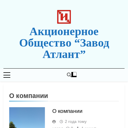
Перейти
к
содержимому
Акционерное
Общество “Завод
Атлант”
Новая Редакция Сайта
О компании
О компании
2 года тому