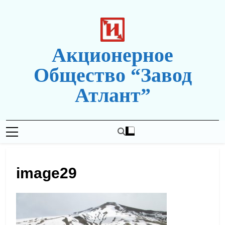
Перейти
к
содержимому
Акционерное
Общество “Завод
Атлант”
Новая Редакция Сайта
image29