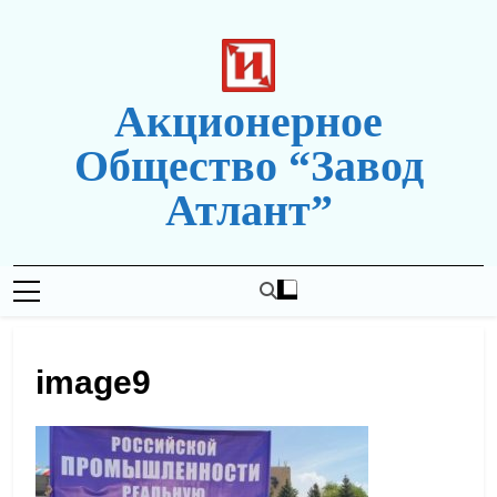
Перейти
к
содержимому
Акционерное
Общество “Завод
Атлант”
Новая Редакция Сайта
image9