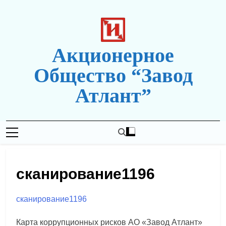
Перейти
к
содержимому
Акционерное
Общество “Завод
Атлант”
Новая Редакция Сайта
сканирование1196
сканирование1196
Карта коррупционных рисков АО «Завод Атлант»